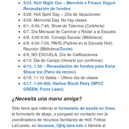
5/23, Holt Night Out – Menchie’s Frozen Yogurt
Recaudación de fondos
5/26, Holt Spirit Day – ¡Día de Vacaciones!
5/29, Memorial Day, No hay clases
6/1, 6:00-7:45, Show de Talentos (Cafeteria)
6/7, Día Mensual de Caminar y Rodar a la Escuela
6/8, 5:00-6:00, Consejo Escolar (Biblioteca)
6/8, 6:00-7:00, PAHS (Padres en la Escuela Holt)
Reunión (Biblioteca/
Zoom
)
6/9, NO ESCUELA, Día de Calificaciones
6/13, Dia de Campo (Horario por confirmar)
6/13, 1:30 – Recaudación de fondos para Kona
Shave Ice (Patio de recreo)
6/15, 11:10 Salida – Ultimo día de clases
6/17, 1:00-400, Harlow Block Party (NPCC
GREEN, Front Lawn)
¿Necesita una mano amiga?
Sólo tiene que rellenar el
formulario de ayuda en línea
,
el formulario de abajo, o póngase en contacto con la
coordinadora de recursos familiares de Holt, Felicia
LaCuesta, en
lacuesta_f@4j.lane.edu
o llámela al