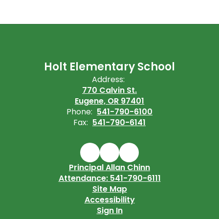
Holt Elementary School
Address:
770 Calvin St.
Eugene, OR 97401
Phone:
541-790-6100
Fax:
541-790-6141
Principal Allan Chinn
Attendance: 541-790-6111
Site Map
Accessibility
Sign In