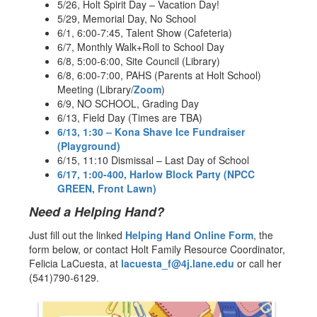
5/26, Holt Spirit Day – Vacation Day!
5/29, Memorial Day, No School
6/1, 6:00-7:45, Talent Show (Cafeteria)
6/7, Monthly Walk+Roll to School Day
6/8, 5:00-6:00, Site Council (Library)
6/8, 6:00-7:00, PAHS (Parents at Holt School)
Meeting (Library/
Zoom
)
6/9, NO SCHOOL, Grading Day
6/13, Field Day (Times are TBA)
6/13, 1:30 – Kona Shave Ice Fundraiser
(Playground)
6/15, 11:10 Dismissal – Last Day of School
6/17, 1:00-400, Harlow Block Party (NPCC
GREEN, Front Lawn)
Need a Helping Hand?
Just fill out the linked
Helping Hand Online Form
, the
form below, or contact Holt Family Resource Coordinator,
Felicia LaCuesta, at
lacuesta_f@4j.lane.edu
or call her
(541)790-6129.